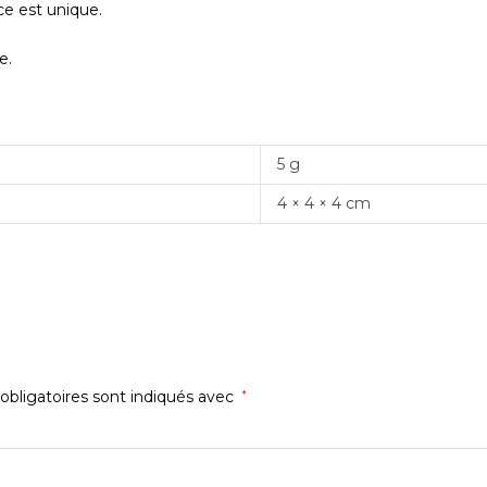
ce est unique.
e.
5 g
4 × 4 × 4 cm
bligatoires sont indiqués avec
*