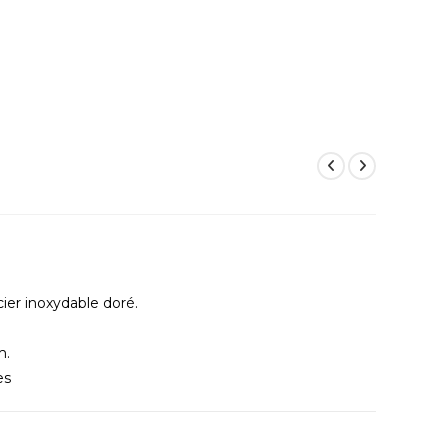
cier inoxydable doré.
m.
es