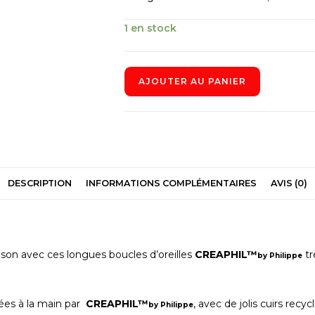
1 en stock
AJOUTER AU PANIER
DESCRIPTION
INFORMATIONS COMPLÉMENTAIRES
AVIS (0)
son avec ces longues boucles d’oreilles
CREAPHIL™
tr
by
Philippe
uées à la main par
CREAPHIL™
, avec de jolis cuirs recy
by Philippe